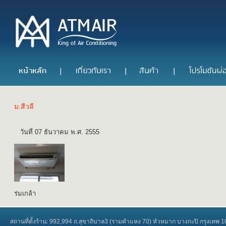
ม.สีวลี
วันที่ 07 ธันวาคม พ.ศ. 2555
ร่มเกล้า
สถานที่ตั้งร้าน: 992,994 ถ.สุขาถิบาล3 (รามคำแหง 70) หัวหมาก บางกะปิ กรุงเทพ