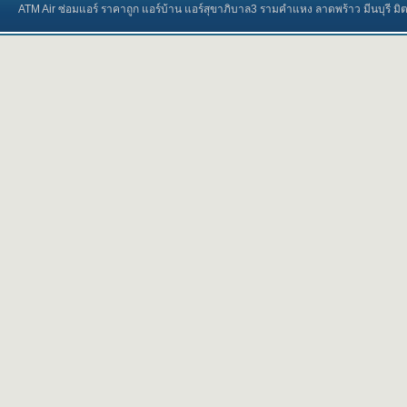
ATM Air ซ่อมแอร์ ราคาถูก แอร์บ้าน แอร์สุขาภิบาล3 รามคำแหง ลาดพร้าว มีนบุรี มิตซูบ