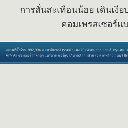
การสั่นสะเทือนน้อย เดินเงี
คอมเพรสเซอร์แบบ
สถานที่ตั้งร้าน: 992,994 ถ.สุขาถิบาล3 (รามคำแหง 70) หัวหมาก บางกะปิ กรุงเทพ
ATM Air ซ่อมแอร์ ราคาถูก แอร์บ้าน แอร์สุขาภิบาล3 รามคำแหง ลาดพร้าว มีนบุรี มิตซูบ