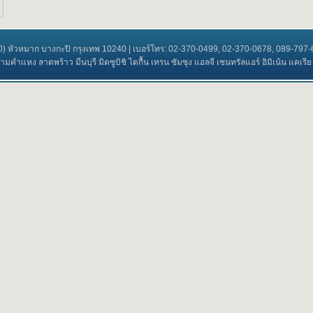
 70) หัวหมาก บางกะปิ กรุงเทพ 10240 | เบอร์โทร: 02-370-0499, 02-370-0678, 089-79
คำแหง ลาดพร้าว มีนบุรี มิตซูบิชิ ไดกื้น เทรน ซัมซุง แอลจี เซนทรัลแอร์ อิมิเน้น แคเรีย